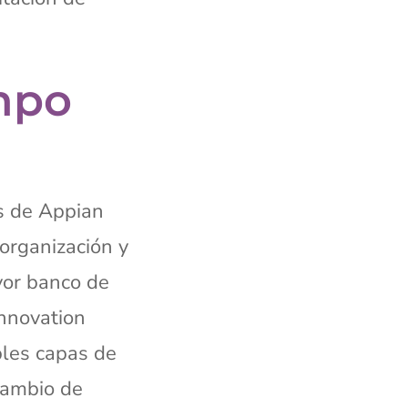
empo
s de Appian
 organización y
yor banco de
Innovation
ples capas de
cambio de