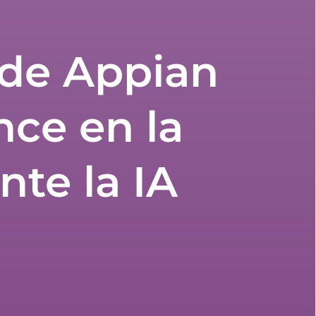
 de Appian
nce en la
te la IA