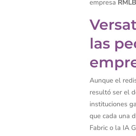
empresa
RML
Versat
las pe
empr
Aunque el redi
resultó ser el
instituciones 
que cada una d
Fabric o la IA 