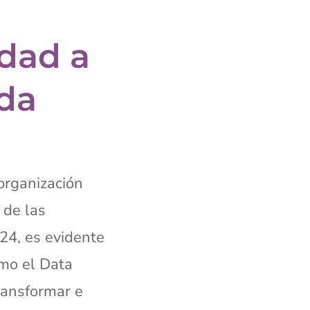
idad a
ada
organización
 de las
24, es evidente
omo el Data
transformar e