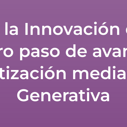
 la Innovación
ro paso de ava
ización median
Generativa