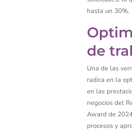
hasta un 30%.
Optimi
de tra
Una de las ven
radica en la op
en las prestaci
negocios del R
Award de 2024,
procesos y apr