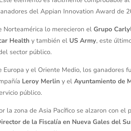
 Este elemento es fácilmente comprobable al 
 ganadores del Appian Innovation Award de 2
de Norteamérica lo merecieron el
Grupo Carly
car Health
y también el
US Army
, este últi
el sector público.
e Europa y el Oriente Medio, los ganadores f
compañía
Leroy Merlin
y el
Ayuntamiento de M
ervicio público.
r la zona de Asia Pacífico se alzaron con el 
Director de la Fiscalía en Nueva Gales del Su