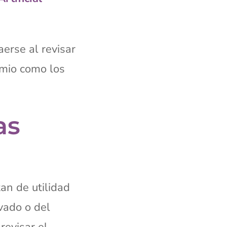
erse al revisar
emio como los
as
an de utilidad
vado o del