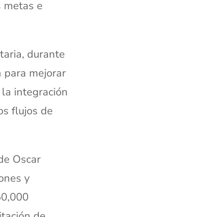
s metas e
taria, durante
n para mejorar
la integración
s flujos de
 de Oscar
ones y
50,000
itación de